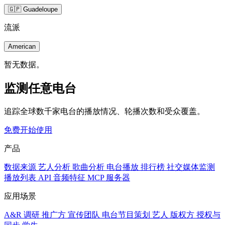
🇬🇵 Guadeloupe
流派
American
暂无数据。
监测任意电台
追踪全球数千家电台的播放情况、轮播次数和受众覆盖。
免费开始使用
产品
数据来源
艺人分析
歌曲分析
电台播放
排行榜
社交媒体监测
播放列表
API
音频特征
MCP 服务器
应用场景
A&R 调研
推广方
宣传团队
电台节目策划
艺人
版权方
授权与