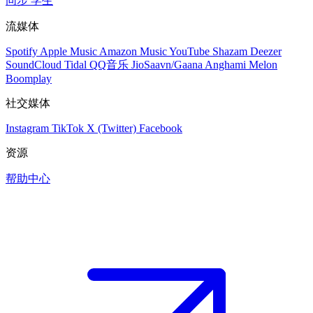
同步
学生
流媒体
Spotify
Apple Music
Amazon Music
YouTube
Shazam
Deezer
SoundCloud
Tidal
QQ音乐
JioSaavn/Gaana
Anghami
Melon
Boomplay
社交媒体
Instagram
TikTok
X (Twitter)
Facebook
资源
帮助中心