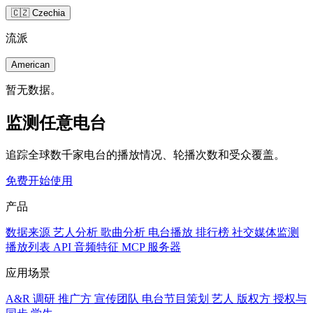
🇨🇿 Czechia
流派
American
暂无数据。
监测任意电台
追踪全球数千家电台的播放情况、轮播次数和受众覆盖。
免费开始使用
产品
数据来源
艺人分析
歌曲分析
电台播放
排行榜
社交媒体监测
播放列表
API
音频特征
MCP 服务器
应用场景
A&R 调研
推广方
宣传团队
电台节目策划
艺人
版权方
授权与