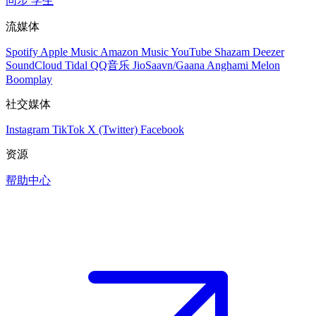
同步
学生
流媒体
Spotify
Apple Music
Amazon Music
YouTube
Shazam
Deezer
SoundCloud
Tidal
QQ音乐
JioSaavn/Gaana
Anghami
Melon
Boomplay
社交媒体
Instagram
TikTok
X (Twitter)
Facebook
资源
帮助中心