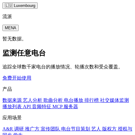
🇱🇺 Luxembourg
流派
MENA
暂无数据。
监测任意电台
追踪全球数千家电台的播放情况、轮播次数和受众覆盖。
免费开始使用
产品
数据来源
艺人分析
歌曲分析
电台播放
排行榜
社交媒体监测
播放列表
API
音频特征
MCP 服务器
应用场景
A&R 调研
推广方
宣传团队
电台节目策划
艺人
版权方
授权与