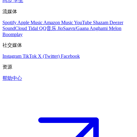
同步
学生
流媒体
Spotify
Apple Music
Amazon Music
YouTube
Shazam
Deezer
SoundCloud
Tidal
QQ音乐
JioSaavn/Gaana
Anghami
Melon
Boomplay
社交媒体
Instagram
TikTok
X (Twitter)
Facebook
资源
帮助中心