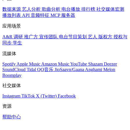
数据来源
艺人分析
歌曲分析
电台播放
排行榜
社交媒体监测
播放列表
API
音频特征
MCP 服务器
应用场景
A&R 调研
推广方
宣传团队
电台节目策划
艺人
版权方
授权与
同步
学生
流媒体
Spotify
Apple Music
Amazon Music
YouTube
Shazam
Deezer
SoundCloud
Tidal
QQ音乐
JioSaavn/Gaana
Anghami
Melon
Boomplay
社交媒体
Instagram
TikTok
X (Twitter)
Facebook
资源
帮助中心