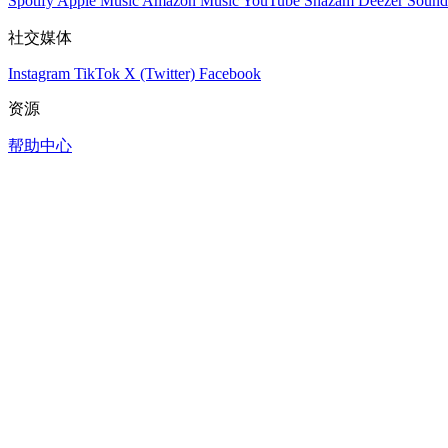
Spotify
Apple Music
Amazon Music
YouTube
Shazam
Deezer
Sound
社交媒体
Instagram
TikTok
X (Twitter)
Facebook
资源
帮助中心