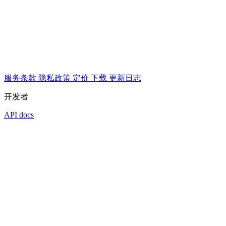
服务条款
隐私政策
定价
下载
更新日志
开发者
API docs