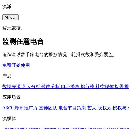
流派
African
暂无数据。
监测任意电台
追踪全球数千家电台的播放情况、轮播次数和受众覆盖。
免费开始使用
产品
数据来源
艺人分析
歌曲分析
电台播放
排行榜
社交媒体监测
播
应用场景
A&R 调研
推广方
宣传团队
电台节目策划
艺人
版权方
授权与
流媒体