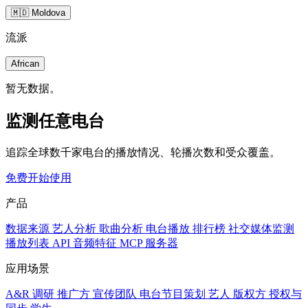
🇲🇩 Moldova
流派
African
暂无数据。
监测任意电台
追踪全球数千家电台的播放情况、轮播次数和受众覆盖。
免费开始使用
产品
数据来源
艺人分析
歌曲分析
电台播放
排行榜
社交媒体监测
播放列表
API
音频特征
MCP 服务器
应用场景
A&R 调研
推广方
宣传团队
电台节目策划
艺人
版权方
授权与