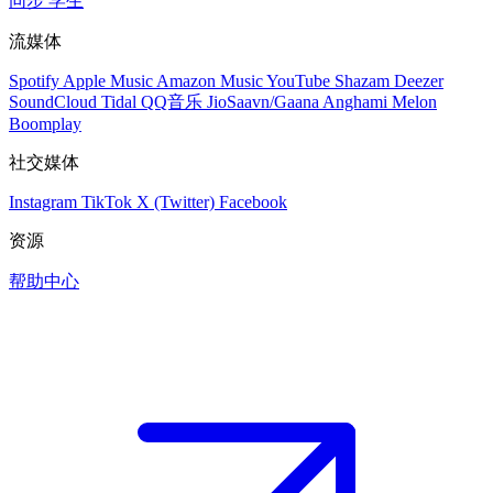
同步
学生
流媒体
Spotify
Apple Music
Amazon Music
YouTube
Shazam
Deezer
SoundCloud
Tidal
QQ音乐
JioSaavn/Gaana
Anghami
Melon
Boomplay
社交媒体
Instagram
TikTok
X (Twitter)
Facebook
资源
帮助中心