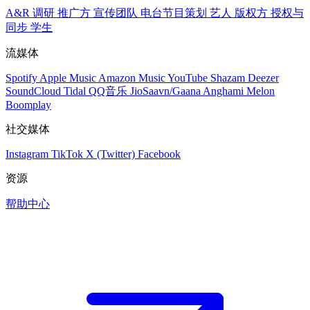
A&R 调研
推广方
宣传团队
电台节目策划
艺人
版权方
授权与
同步
学生
流媒体
Spotify
Apple Music
Amazon Music
YouTube
Shazam
Deezer
SoundCloud
Tidal
QQ音乐
JioSaavn/Gaana
Anghami
Melon
Boomplay
社交媒体
Instagram
TikTok
X (Twitter)
Facebook
资源
帮助中心