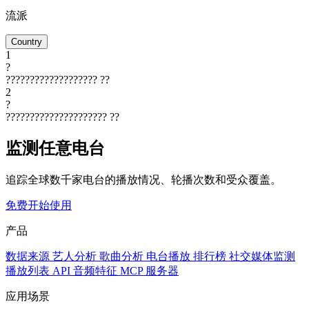
流派
Country
1
?
???????????????????
??
2
?
?????????????????????
??
监测任意电台
追踪全球数千家电台的播放情况、轮播次数和受众覆盖。
免费开始使用
产品
数据来源
艺人分析
歌曲分析
电台播放
排行榜
社交媒体监测
播放列表
API
音频特征
MCP 服务器
应用场景