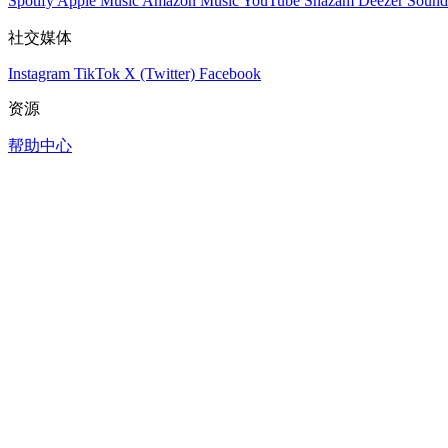
Spotify
Apple Music
Amazon Music
YouTube
Shazam
Deezer
Sound
社交媒体
Instagram
TikTok
X (Twitter)
Facebook
资源
帮助中心