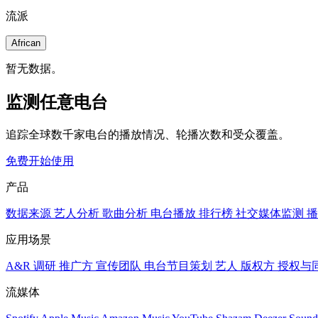
流派
African
暂无数据。
监测任意电台
追踪全球数千家电台的播放情况、轮播次数和受众覆盖。
免费开始使用
产品
数据来源
艺人分析
歌曲分析
电台播放
排行榜
社交媒体监测
播
应用场景
A&R 调研
推广方
宣传团队
电台节目策划
艺人
版权方
授权与
流媒体