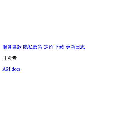
服务条款
隐私政策
定价
下载
更新日志
开发者
API docs