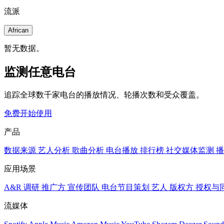
流派
African
暂无数据。
监测任意电台
追踪全球数千家电台的播放情况、轮播次数和受众覆盖。
免费开始使用
产品
数据来源
艺人分析
歌曲分析
电台播放
排行榜
社交媒体监测
播
应用场景
A&R 调研
推广方
宣传团队
电台节目策划
艺人
版权方
授权与
流媒体