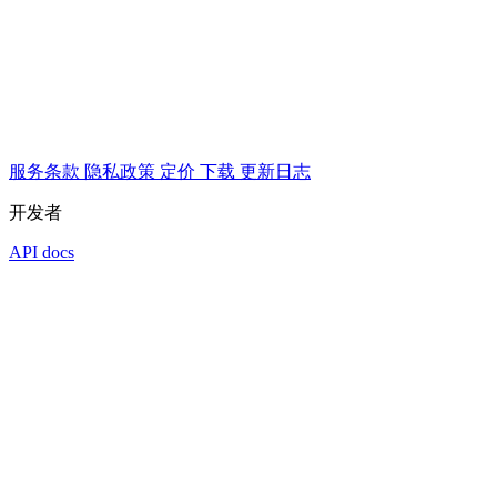
服务条款
隐私政策
定价
下载
更新日志
开发者
API docs