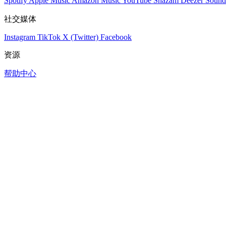
Spotify
Apple Music
Amazon Music
YouTube
Shazam
Deezer
Sound
社交媒体
Instagram
TikTok
X (Twitter)
Facebook
资源
帮助中心