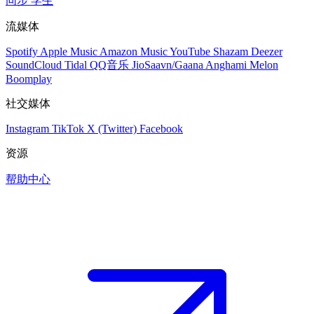
同步
学生
流媒体
Spotify
Apple Music
Amazon Music
YouTube
Shazam
Deezer
SoundCloud
Tidal
QQ音乐
JioSaavn/Gaana
Anghami
Melon
Boomplay
社交媒体
Instagram
TikTok
X (Twitter)
Facebook
资源
帮助中心