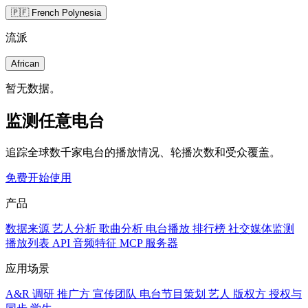
🇵🇫 French Polynesia
流派
African
暂无数据。
监测任意电台
追踪全球数千家电台的播放情况、轮播次数和受众覆盖。
免费开始使用
产品
数据来源
艺人分析
歌曲分析
电台播放
排行榜
社交媒体监测
播放列表
API
音频特征
MCP 服务器
应用场景
A&R 调研
推广方
宣传团队
电台节目策划
艺人
版权方
授权与