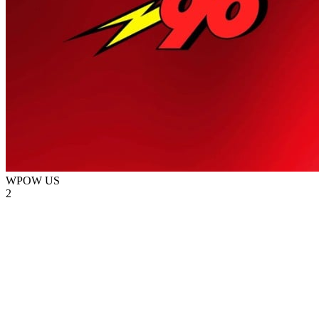
WPOW
US
2