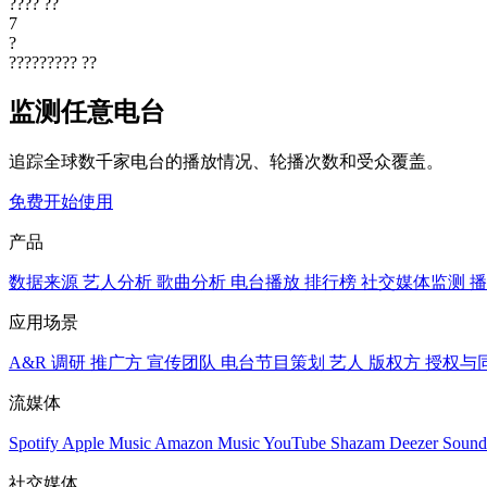
????
??
7
?
?????????
??
监测任意电台
追踪全球数千家电台的播放情况、轮播次数和受众覆盖。
免费开始使用
产品
数据来源
艺人分析
歌曲分析
电台播放
排行榜
社交媒体监测
播
应用场景
A&R 调研
推广方
宣传团队
电台节目策划
艺人
版权方
授权与
流媒体
Spotify
Apple Music
Amazon Music
YouTube
Shazam
Deezer
Sound
社交媒体