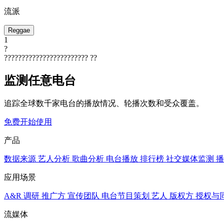
流派
Reggae
1
?
????????????????????????
??
监测任意电台
追踪全球数千家电台的播放情况、轮播次数和受众覆盖。
免费开始使用
产品
数据来源
艺人分析
歌曲分析
电台播放
排行榜
社交媒体监测
播
应用场景
A&R 调研
推广方
宣传团队
电台节目策划
艺人
版权方
授权与
流媒体