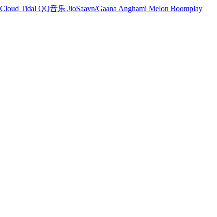
Cloud
Tidal
QQ音乐
JioSaavn/Gaana
Anghami
Melon
Boomplay