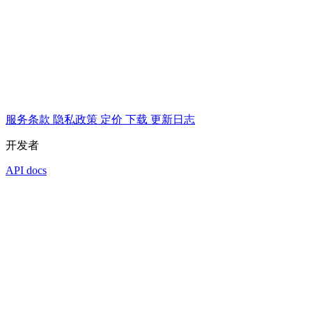
服务条款
隐私政策
定价
下载
更新日志
开发者
API docs