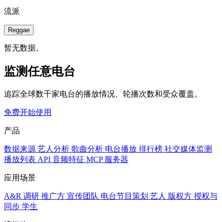
流派
Reggae
暂无数据。
监测任意电台
追踪全球数千家电台的播放情况、轮播次数和受众覆盖。
免费开始使用
产品
数据来源
艺人分析
歌曲分析
电台播放
排行榜
社交媒体监测
播放列表
API
音频特征
MCP 服务器
应用场景
A&R 调研
推广方
宣传团队
电台节目策划
艺人
版权方
授权与
同步
学生