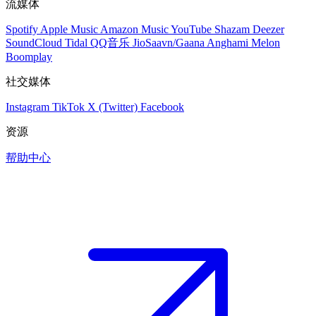
流媒体
Spotify
Apple Music
Amazon Music
YouTube
Shazam
Deezer
SoundCloud
Tidal
QQ音乐
JioSaavn/Gaana
Anghami
Melon
Boomplay
社交媒体
Instagram
TikTok
X (Twitter)
Facebook
资源
帮助中心