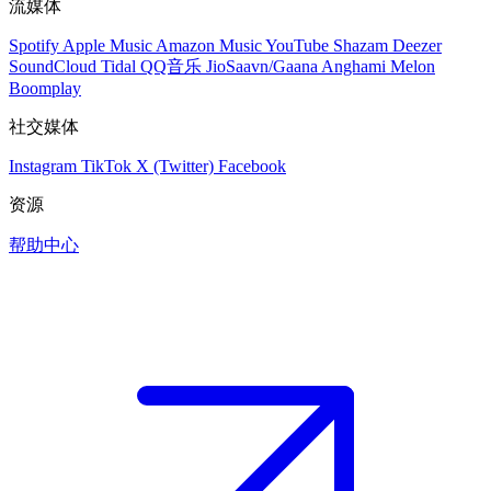
流媒体
Spotify
Apple Music
Amazon Music
YouTube
Shazam
Deezer
SoundCloud
Tidal
QQ音乐
JioSaavn/Gaana
Anghami
Melon
Boomplay
社交媒体
Instagram
TikTok
X (Twitter)
Facebook
资源
帮助中心