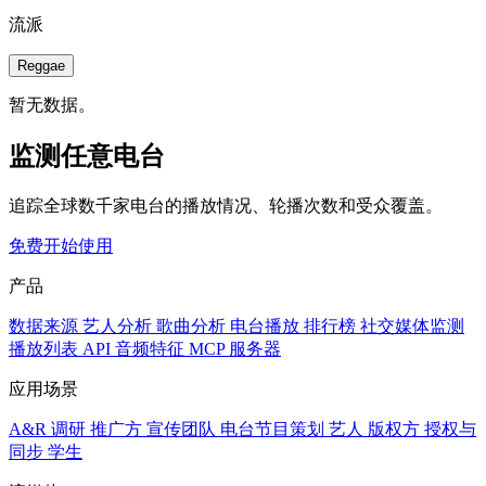
流派
Reggae
暂无数据。
监测任意电台
追踪全球数千家电台的播放情况、轮播次数和受众覆盖。
免费开始使用
产品
数据来源
艺人分析
歌曲分析
电台播放
排行榜
社交媒体监测
播放列表
API
音频特征
MCP 服务器
应用场景
A&R 调研
推广方
宣传团队
电台节目策划
艺人
版权方
授权与
同步
学生