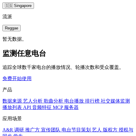
🇸🇬 Singapore
流派
Reggae
暂无数据。
监测任意电台
追踪全球数千家电台的播放情况、轮播次数和受众覆盖。
免费开始使用
产品
数据来源
艺人分析
歌曲分析
电台播放
排行榜
社交媒体监测
播放列表
API
音频特征
MCP 服务器
应用场景
A&R 调研
推广方
宣传团队
电台节目策划
艺人
版权方
授权与