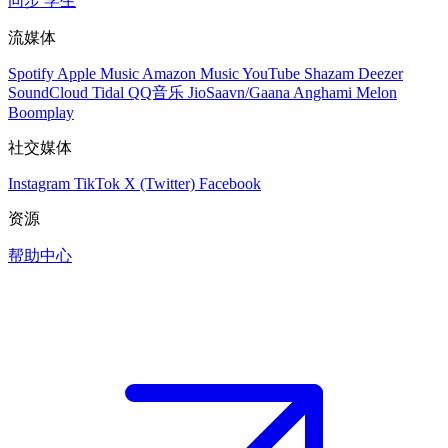
同步
学生
流媒体
Spotify
Apple Music
Amazon Music
YouTube
Shazam
Deezer
SoundCloud
Tidal
QQ音乐
JioSaavn/Gaana
Anghami
Melon
Boomplay
社交媒体
Instagram
TikTok
X (Twitter)
Facebook
资源
帮助中心