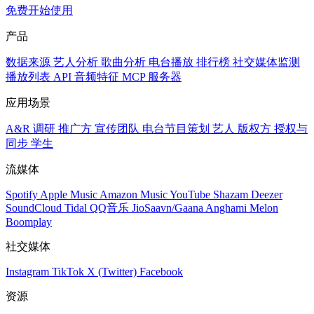
免费开始使用
产品
数据来源
艺人分析
歌曲分析
电台播放
排行榜
社交媒体监测
播放列表
API
音频特征
MCP 服务器
应用场景
A&R 调研
推广方
宣传团队
电台节目策划
艺人
版权方
授权与
同步
学生
流媒体
Spotify
Apple Music
Amazon Music
YouTube
Shazam
Deezer
SoundCloud
Tidal
QQ音乐
JioSaavn/Gaana
Anghami
Melon
Boomplay
社交媒体
Instagram
TikTok
X (Twitter)
Facebook
资源