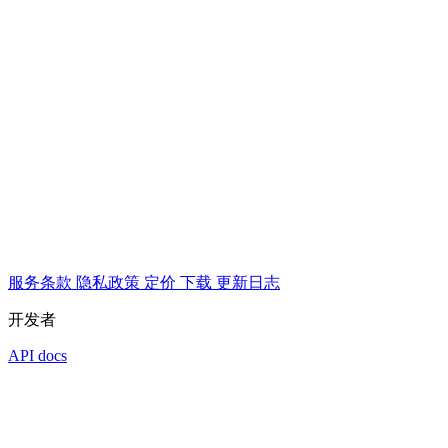
服务条款
隐私政策
定价
下载
更新日志
开发者
API docs