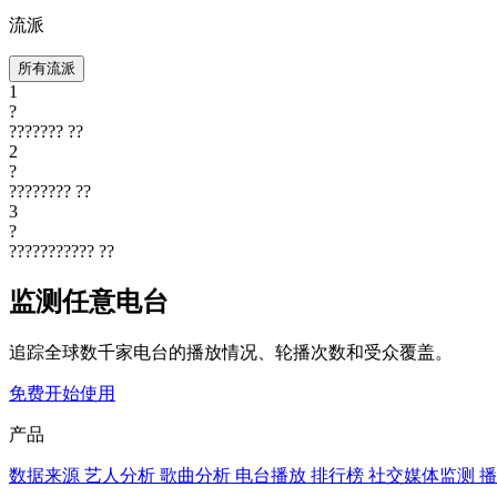
流派
所有流派
1
?
???????
??
2
?
????????
??
3
?
???????????
??
监测任意电台
追踪全球数千家电台的播放情况、轮播次数和受众覆盖。
免费开始使用
产品
数据来源
艺人分析
歌曲分析
电台播放
排行榜
社交媒体监测
播