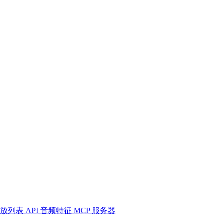
放列表
API
音频特征
MCP 服务器