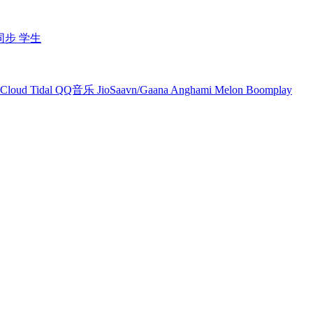
同步
学生
Cloud
Tidal
QQ音乐
JioSaavn/Gaana
Anghami
Melon
Boomplay