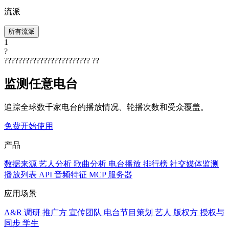
流派
所有流派
1
?
????????????????????????
??
监测任意电台
追踪全球数千家电台的播放情况、轮播次数和受众覆盖。
免费开始使用
产品
数据来源
艺人分析
歌曲分析
电台播放
排行榜
社交媒体监测
播放列表
API
音频特征
MCP 服务器
应用场景
A&R 调研
推广方
宣传团队
电台节目策划
艺人
版权方
授权与
同步
学生