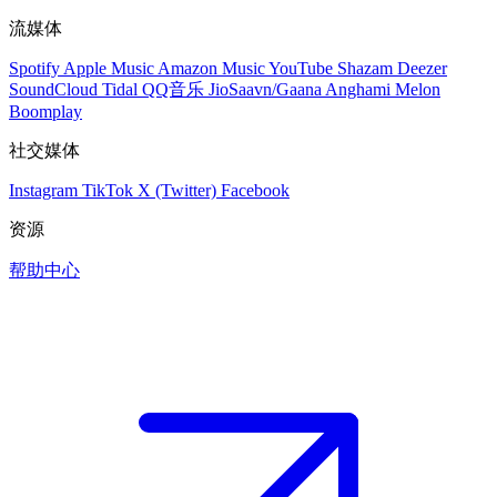
流媒体
Spotify
Apple Music
Amazon Music
YouTube
Shazam
Deezer
SoundCloud
Tidal
QQ音乐
JioSaavn/Gaana
Anghami
Melon
Boomplay
社交媒体
Instagram
TikTok
X (Twitter)
Facebook
资源
帮助中心