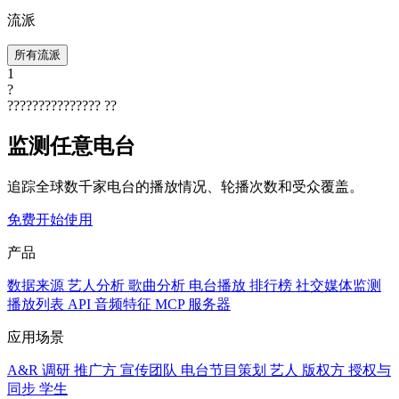
流派
所有流派
1
?
???????????????
??
监测任意电台
追踪全球数千家电台的播放情况、轮播次数和受众覆盖。
免费开始使用
产品
数据来源
艺人分析
歌曲分析
电台播放
排行榜
社交媒体监测
播放列表
API
音频特征
MCP 服务器
应用场景
A&R 调研
推广方
宣传团队
电台节目策划
艺人
版权方
授权与
同步
学生