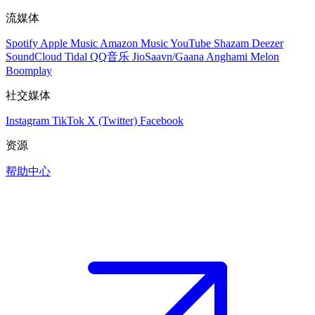
流媒体
Spotify
Apple Music
Amazon Music
YouTube
Shazam
Deezer
SoundCloud
Tidal
QQ音乐
JioSaavn/Gaana
Anghami
Melon
Boomplay
社交媒体
Instagram
TikTok
X (Twitter)
Facebook
资源
帮助中心