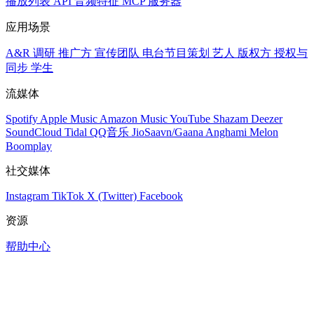
播放列表
API
音频特征
MCP 服务器
应用场景
A&R 调研
推广方
宣传团队
电台节目策划
艺人
版权方
授权与
同步
学生
流媒体
Spotify
Apple Music
Amazon Music
YouTube
Shazam
Deezer
SoundCloud
Tidal
QQ音乐
JioSaavn/Gaana
Anghami
Melon
Boomplay
社交媒体
Instagram
TikTok
X (Twitter)
Facebook
资源
帮助中心