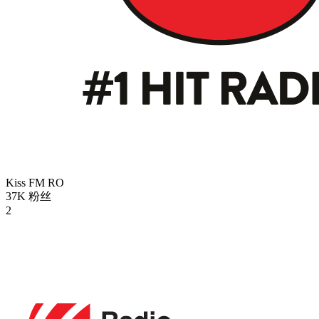
Kiss FM
RO
37K
粉丝
2