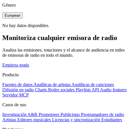
Género
European
No hay datos disponibles.
Monitoriza cualquier emisora de radio
Analiza las emisiones, rotaciones y el alcance de audiencia en miles
de emisoras de radio en todo el mundo.
Empieza gratis
Producto
Fuentes de datos
Analíticas de artistas
Analíticas de canciones
Difusión en radio
Charts
Redes sociales
Playlists
API
Audio features
Servidor MCP
Casos de uso
Investigación A&R
Promotores
Publicistas
Programadores de radio
Artistas
Editores musicales
Licencias y sincronización
Estudiantes