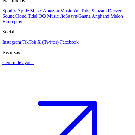
Plataformas
Spotify
Apple Music
Amazon Music
YouTube
Shazam
Deezer
SoundCloud
Tidal
QQ Music
JioSaavn/Gaana
Anghami
Melon
Boomplay
Social
Instagram
TikTok
X (Twitter)
Facebook
Recursos
Centro de ayuda