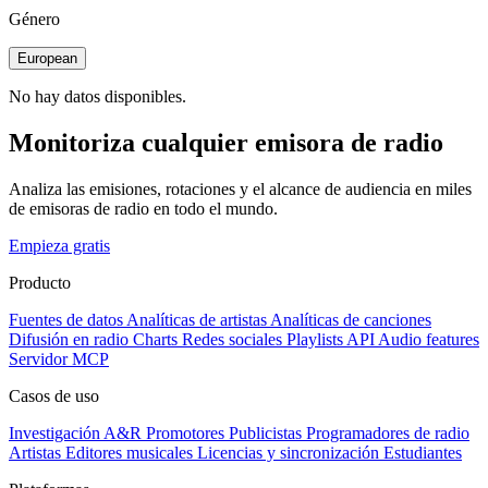
Género
European
No hay datos disponibles.
Monitoriza cualquier emisora de radio
Analiza las emisiones, rotaciones y el alcance de audiencia en miles
de emisoras de radio en todo el mundo.
Empieza gratis
Producto
Fuentes de datos
Analíticas de artistas
Analíticas de canciones
Difusión en radio
Charts
Redes sociales
Playlists
API
Audio features
Servidor MCP
Casos de uso
Investigación A&R
Promotores
Publicistas
Programadores de radio
Artistas
Editores musicales
Licencias y sincronización
Estudiantes