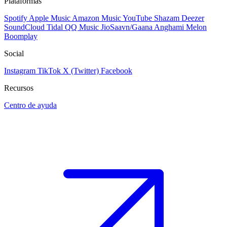
Plataformas
Spotify
Apple Music
Amazon Music
YouTube
Shazam
Deezer
SoundCloud
Tidal
QQ Music
JioSaavn/Gaana
Anghami
Melon
Boomplay
Social
Instagram
TikTok
X (Twitter)
Facebook
Recursos
Centro de ayuda