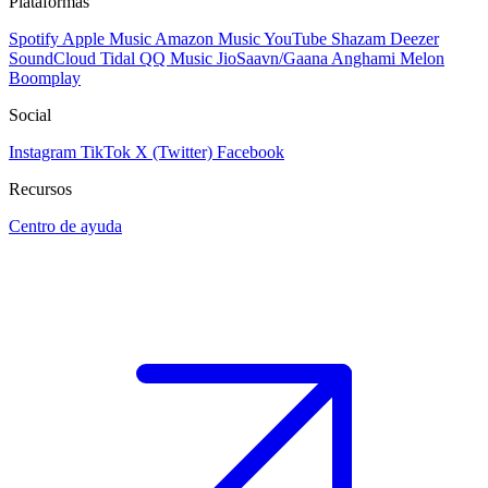
Plataformas
Spotify
Apple Music
Amazon Music
YouTube
Shazam
Deezer
SoundCloud
Tidal
QQ Music
JioSaavn/Gaana
Anghami
Melon
Boomplay
Social
Instagram
TikTok
X (Twitter)
Facebook
Recursos
Centro de ayuda