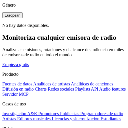
Género
European
No hay datos disponibles.
Monitoriza cualquier emisora de radio
Analiza las emisiones, rotaciones y el alcance de audiencia en miles
de emisoras de radio en todo el mundo.
Empieza gratis
Producto
Fuentes de datos
Analíticas de artistas
Analíticas de canciones
Difusión en radio
Charts
Redes sociales
Playlists
API
Audio features
Servidor MCP
Casos de uso
Investigación A&R
Promotores
Publicistas
Programadores de radio
Artistas
Editores musicales
Licencias y sincronización
Estudiantes