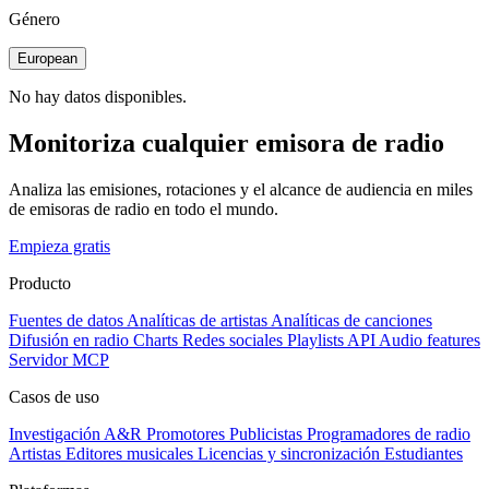
Género
European
No hay datos disponibles.
Monitoriza cualquier emisora de radio
Analiza las emisiones, rotaciones y el alcance de audiencia en miles
de emisoras de radio en todo el mundo.
Empieza gratis
Producto
Fuentes de datos
Analíticas de artistas
Analíticas de canciones
Difusión en radio
Charts
Redes sociales
Playlists
API
Audio features
Servidor MCP
Casos de uso
Investigación A&R
Promotores
Publicistas
Programadores de radio
Artistas
Editores musicales
Licencias y sincronización
Estudiantes