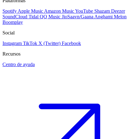
Plataformas
Spotify
Apple Music
Amazon Music
YouTube
Shazam
Deezer
SoundCloud
Tidal
QQ Music
JioSaavn/Gaana
Anghami
Melon
Boomplay
Social
Instagram
TikTok
X (Twitter)
Facebook
Recursos
Centro de ayuda