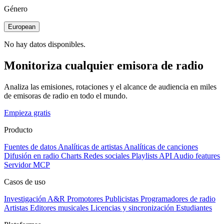
Género
European
No hay datos disponibles.
Monitoriza cualquier emisora de radio
Analiza las emisiones, rotaciones y el alcance de audiencia en miles
de emisoras de radio en todo el mundo.
Empieza gratis
Producto
Fuentes de datos
Analíticas de artistas
Analíticas de canciones
Difusión en radio
Charts
Redes sociales
Playlists
API
Audio features
Servidor MCP
Casos de uso
Investigación A&R
Promotores
Publicistas
Programadores de radio
Artistas
Editores musicales
Licencias y sincronización
Estudiantes