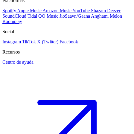
Plataformas
Spotify
Apple Music
Amazon Music
YouTube
Shazam
Deezer
SoundCloud
Tidal
QQ Music
JioSaavn/Gaana
Anghami
Melon
Boomplay
Social
Instagram
TikTok
X (Twitter)
Facebook
Recursos
Centro de ayuda