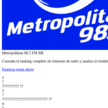
Metropolitana 98.5 FM
BR
Consulta el ranking completo de emisoras de radio y analiza el rendim
Empieza gratis ahora
2
?
??????????
??
3
?
???????????????????????????
??
4
?