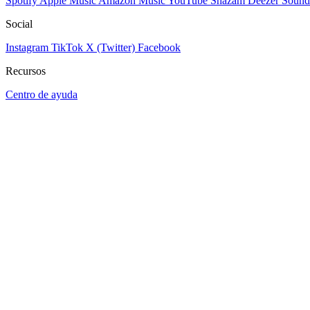
Spotify
Apple Music
Amazon Music
YouTube
Shazam
Deezer
Sound
Social
Instagram
TikTok
X (Twitter)
Facebook
Recursos
Centro de ayuda