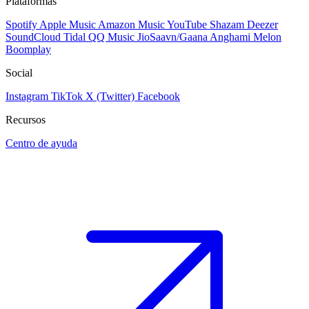
Plataformas
Spotify
Apple Music
Amazon Music
YouTube
Shazam
Deezer
SoundCloud
Tidal
QQ Music
JioSaavn/Gaana
Anghami
Melon
Boomplay
Social
Instagram
TikTok
X (Twitter)
Facebook
Recursos
Centro de ayuda