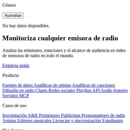
Género
Australian
No hay datos disponibles.
Monitoriza cualquier emisora de radio
Analiza las emisiones, rotaciones y el alcance de audiencia en miles
de emisoras de radio en todo el mundo.
Empieza gratis
Producto
Fuentes de datos
Analíticas de artistas
Analíticas de canciones
Difusión en radio
Charts
Redes sociales
Playlists
API
Audio features
Servidor MCP
Casos de uso
Investigación A&R
Promotores
Publicistas
Programadores de radio
Artistas
Editores musicales
Licencias y sincronización
Estudiantes