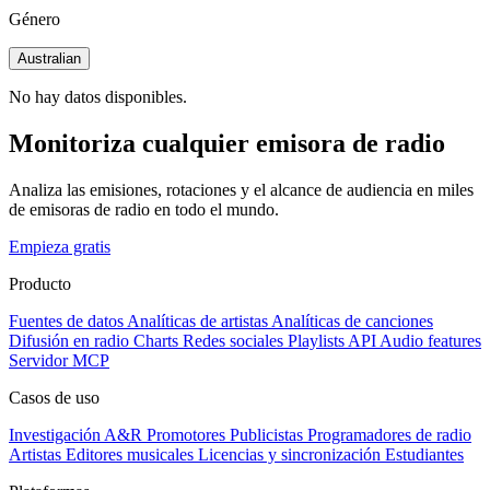
Género
Australian
No hay datos disponibles.
Monitoriza cualquier emisora de radio
Analiza las emisiones, rotaciones y el alcance de audiencia en miles
de emisoras de radio en todo el mundo.
Empieza gratis
Producto
Fuentes de datos
Analíticas de artistas
Analíticas de canciones
Difusión en radio
Charts
Redes sociales
Playlists
API
Audio features
Servidor MCP
Casos de uso
Investigación A&R
Promotores
Publicistas
Programadores de radio
Artistas
Editores musicales
Licencias y sincronización
Estudiantes