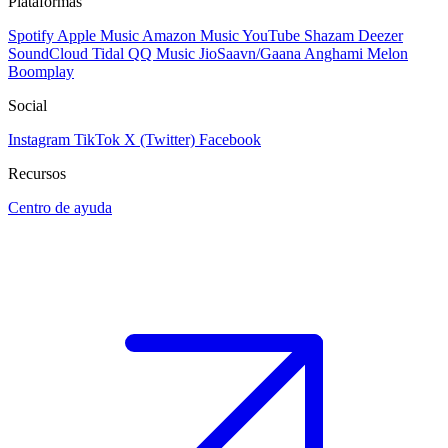
Plataformas
Spotify
Apple Music
Amazon Music
YouTube
Shazam
Deezer
SoundCloud
Tidal
QQ Music
JioSaavn/Gaana
Anghami
Melon
Boomplay
Social
Instagram
TikTok
X (Twitter)
Facebook
Recursos
Centro de ayuda