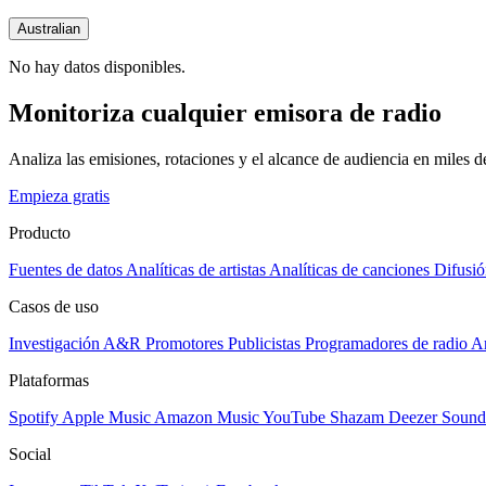
Australian
No hay datos disponibles.
Monitoriza cualquier emisora de radio
Analiza las emisiones, rotaciones y el alcance de audiencia en miles 
Empieza gratis
Producto
Fuentes de datos
Analíticas de artistas
Analíticas de canciones
Difusió
Casos de uso
Investigación A&R
Promotores
Publicistas
Programadores de radio
Ar
Plataformas
Spotify
Apple Music
Amazon Music
YouTube
Shazam
Deezer
Sound
Social