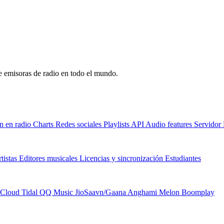
de emisoras de radio en todo el mundo.
n en radio
Charts
Redes sociales
Playlists
API
Audio features
Servido
tistas
Editores musicales
Licencias y sincronización
Estudiantes
Cloud
Tidal
QQ Music
JioSaavn/Gaana
Anghami
Melon
Boomplay