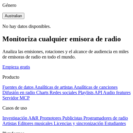
Género
Australian
No hay datos disponibles.
Monitoriza cualquier emisora de radio
Analiza las emisiones, rotaciones y el alcance de audiencia en miles
de emisoras de radio en todo el mundo.
Empieza gratis
Producto
Fuentes de datos
Analíticas de artistas
Analíticas de canciones
Difusión en radio
Charts
Redes sociales
Playlists
API
Audio features
Servidor MCP
Casos de uso
Investigación A&R
Promotores
Publicistas
Programadores de radio
Artistas
Editores musicales
Licencias y sincronización
Estudiantes