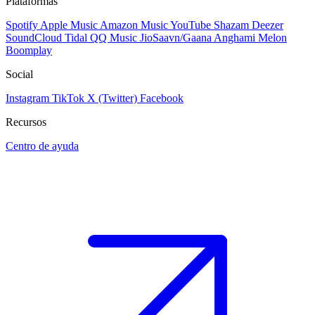
Plataformas
Spotify
Apple Music
Amazon Music
YouTube
Shazam
Deezer
SoundCloud
Tidal
QQ Music
JioSaavn/Gaana
Anghami
Melon
Boomplay
Social
Instagram
TikTok
X (Twitter)
Facebook
Recursos
Centro de ayuda