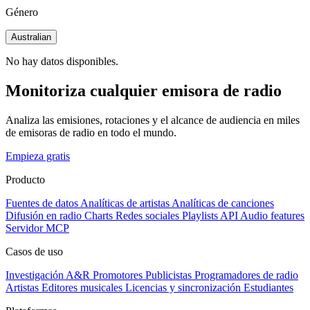
Género
Australian
No hay datos disponibles.
Monitoriza cualquier emisora de radio
Analiza las emisiones, rotaciones y el alcance de audiencia en miles
de emisoras de radio en todo el mundo.
Empieza gratis
Producto
Fuentes de datos
Analíticas de artistas
Analíticas de canciones
Difusión en radio
Charts
Redes sociales
Playlists
API
Audio features
Servidor MCP
Casos de uso
Investigación A&R
Promotores
Publicistas
Programadores de radio
Artistas
Editores musicales
Licencias y sincronización
Estudiantes