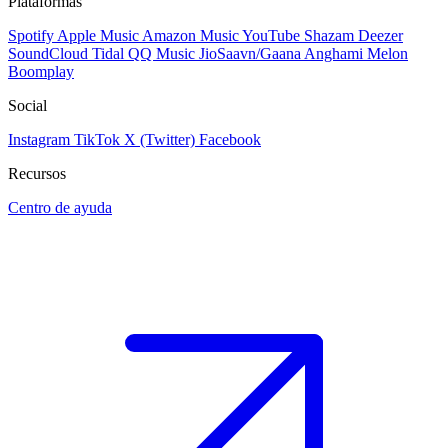
Plataformas
Spotify
Apple Music
Amazon Music
YouTube
Shazam
Deezer
SoundCloud
Tidal
QQ Music
JioSaavn/Gaana
Anghami
Melon
Boomplay
Social
Instagram
TikTok
X (Twitter)
Facebook
Recursos
Centro de ayuda