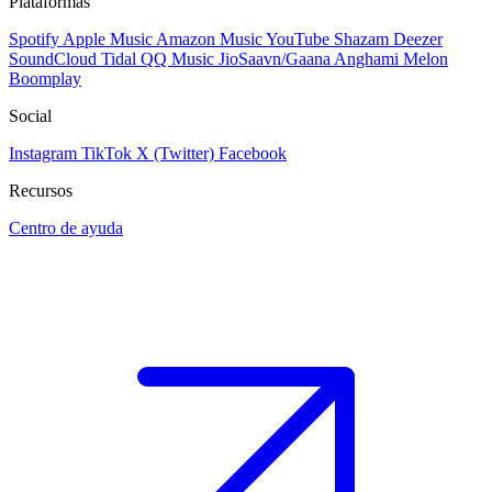
Plataformas
Spotify
Apple Music
Amazon Music
YouTube
Shazam
Deezer
SoundCloud
Tidal
QQ Music
JioSaavn/Gaana
Anghami
Melon
Boomplay
Social
Instagram
TikTok
X (Twitter)
Facebook
Recursos
Centro de ayuda