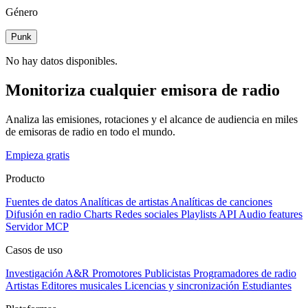
Género
Punk
No hay datos disponibles.
Monitoriza cualquier emisora de radio
Analiza las emisiones, rotaciones y el alcance de audiencia en miles
de emisoras de radio en todo el mundo.
Empieza gratis
Producto
Fuentes de datos
Analíticas de artistas
Analíticas de canciones
Difusión en radio
Charts
Redes sociales
Playlists
API
Audio features
Servidor MCP
Casos de uso
Investigación A&R
Promotores
Publicistas
Programadores de radio
Artistas
Editores musicales
Licencias y sincronización
Estudiantes