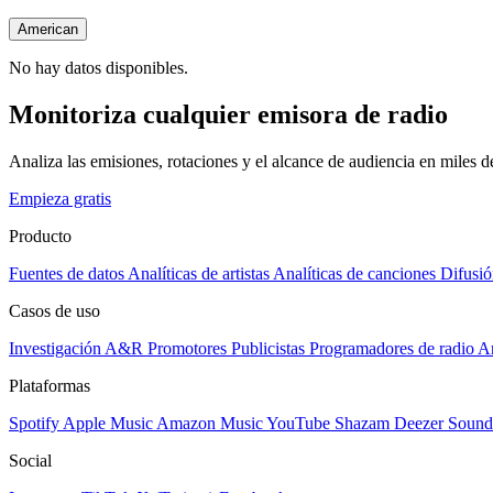
American
No hay datos disponibles.
Monitoriza cualquier emisora de radio
Analiza las emisiones, rotaciones y el alcance de audiencia en miles 
Empieza gratis
Producto
Fuentes de datos
Analíticas de artistas
Analíticas de canciones
Difusió
Casos de uso
Investigación A&R
Promotores
Publicistas
Programadores de radio
Ar
Plataformas
Spotify
Apple Music
Amazon Music
YouTube
Shazam
Deezer
Sound
Social