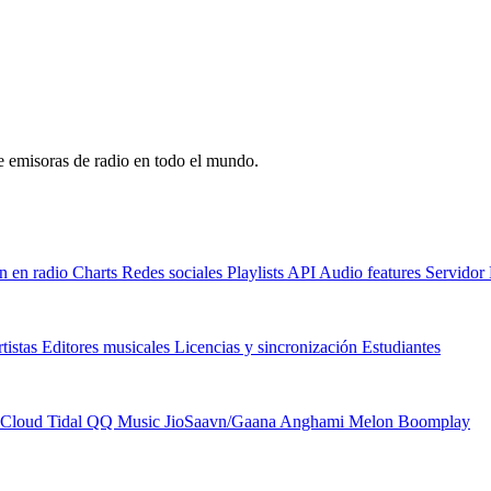
de emisoras de radio en todo el mundo.
n en radio
Charts
Redes sociales
Playlists
API
Audio features
Servido
tistas
Editores musicales
Licencias y sincronización
Estudiantes
Cloud
Tidal
QQ Music
JioSaavn/Gaana
Anghami
Melon
Boomplay