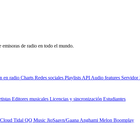
de emisoras de radio en todo el mundo.
n en radio
Charts
Redes sociales
Playlists
API
Audio features
Servido
tistas
Editores musicales
Licencias y sincronización
Estudiantes
Cloud
Tidal
QQ Music
JioSaavn/Gaana
Anghami
Melon
Boomplay