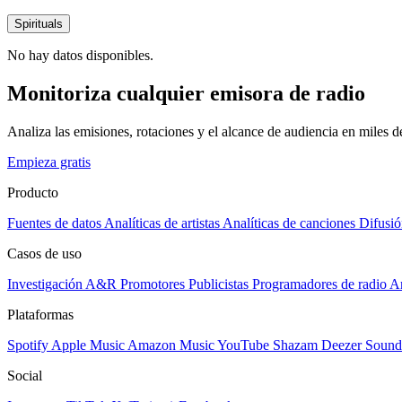
Spirituals
No hay datos disponibles.
Monitoriza cualquier emisora de radio
Analiza las emisiones, rotaciones y el alcance de audiencia en miles 
Empieza gratis
Producto
Fuentes de datos
Analíticas de artistas
Analíticas de canciones
Difusió
Casos de uso
Investigación A&R
Promotores
Publicistas
Programadores de radio
Ar
Plataformas
Spotify
Apple Music
Amazon Music
YouTube
Shazam
Deezer
Sound
Social