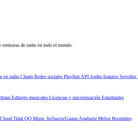
de emisoras de radio en todo el mundo.
n en radio
Charts
Redes sociales
Playlists
API
Audio features
Servido
tistas
Editores musicales
Licencias y sincronización
Estudiantes
Cloud
Tidal
QQ Music
JioSaavn/Gaana
Anghami
Melon
Boomplay