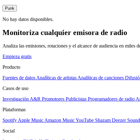
Punk
No hay datos disponibles.
Monitoriza cualquier emisora de radio
Analiza las emisiones, rotaciones y el alcance de audiencia en miles 
Empieza gratis
Producto
Fuentes de datos
Analíticas de artistas
Analíticas de canciones
Difusió
Casos de uso
Investigación A&R
Promotores
Publicistas
Programadores de radio
Ar
Plataformas
Spotify
Apple Music
Amazon Music
YouTube
Shazam
Deezer
Sound
Social