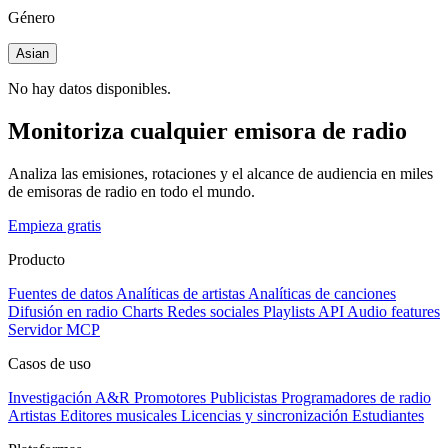
Género
Asian
No hay datos disponibles.
Monitoriza cualquier emisora de radio
Analiza las emisiones, rotaciones y el alcance de audiencia en miles
de emisoras de radio en todo el mundo.
Empieza gratis
Producto
Fuentes de datos
Analíticas de artistas
Analíticas de canciones
Difusión en radio
Charts
Redes sociales
Playlists
API
Audio features
Servidor MCP
Casos de uso
Investigación A&R
Promotores
Publicistas
Programadores de radio
Artistas
Editores musicales
Licencias y sincronización
Estudiantes