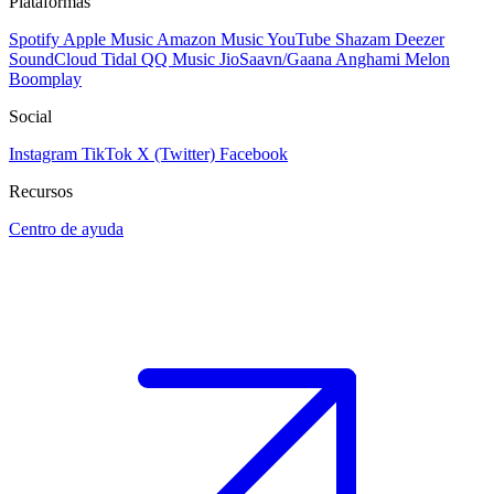
Plataformas
Spotify
Apple Music
Amazon Music
YouTube
Shazam
Deezer
SoundCloud
Tidal
QQ Music
JioSaavn/Gaana
Anghami
Melon
Boomplay
Social
Instagram
TikTok
X (Twitter)
Facebook
Recursos
Centro de ayuda