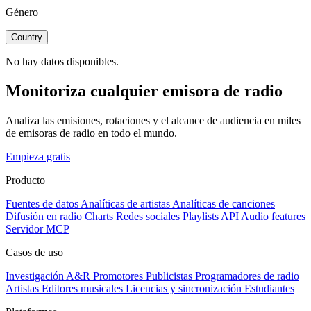
Género
Country
No hay datos disponibles.
Monitoriza cualquier emisora de radio
Analiza las emisiones, rotaciones y el alcance de audiencia en miles
de emisoras de radio en todo el mundo.
Empieza gratis
Producto
Fuentes de datos
Analíticas de artistas
Analíticas de canciones
Difusión en radio
Charts
Redes sociales
Playlists
API
Audio features
Servidor MCP
Casos de uso
Investigación A&R
Promotores
Publicistas
Programadores de radio
Artistas
Editores musicales
Licencias y sincronización
Estudiantes