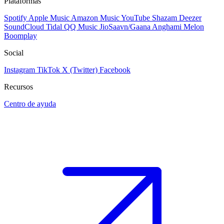
Plataformas
Spotify
Apple Music
Amazon Music
YouTube
Shazam
Deezer
SoundCloud
Tidal
QQ Music
JioSaavn/Gaana
Anghami
Melon
Boomplay
Social
Instagram
TikTok
X (Twitter)
Facebook
Recursos
Centro de ayuda