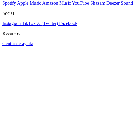
Spotify
Apple Music
Amazon Music
YouTube
Shazam
Deezer
Sound
Social
Instagram
TikTok
X (Twitter)
Facebook
Recursos
Centro de ayuda