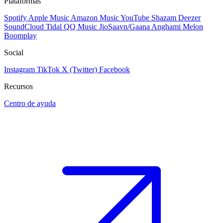
Plataformas
Spotify
Apple Music
Amazon Music
YouTube
Shazam
Deezer
SoundCloud
Tidal
QQ Music
JioSaavn/Gaana
Anghami
Melon
Boomplay
Social
Instagram
TikTok
X (Twitter)
Facebook
Recursos
Centro de ayuda