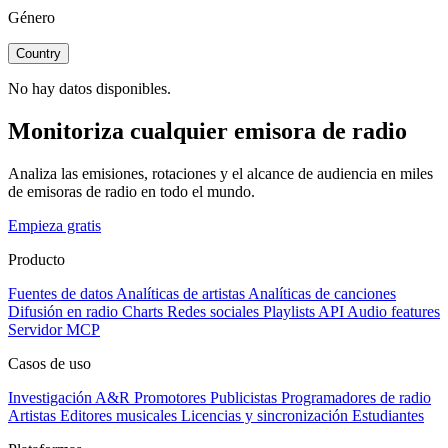
Género
Country
No hay datos disponibles.
Monitoriza cualquier emisora de radio
Analiza las emisiones, rotaciones y el alcance de audiencia en miles
de emisoras de radio en todo el mundo.
Empieza gratis
Producto
Fuentes de datos
Analíticas de artistas
Analíticas de canciones
Difusión en radio
Charts
Redes sociales
Playlists
API
Audio features
Servidor MCP
Casos de uso
Investigación A&R
Promotores
Publicistas
Programadores de radio
Artistas
Editores musicales
Licencias y sincronización
Estudiantes