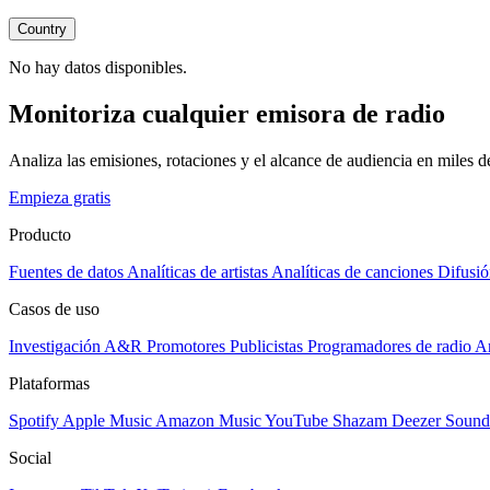
Country
No hay datos disponibles.
Monitoriza cualquier emisora de radio
Analiza las emisiones, rotaciones y el alcance de audiencia en miles 
Empieza gratis
Producto
Fuentes de datos
Analíticas de artistas
Analíticas de canciones
Difusió
Casos de uso
Investigación A&R
Promotores
Publicistas
Programadores de radio
Ar
Plataformas
Spotify
Apple Music
Amazon Music
YouTube
Shazam
Deezer
Sound
Social