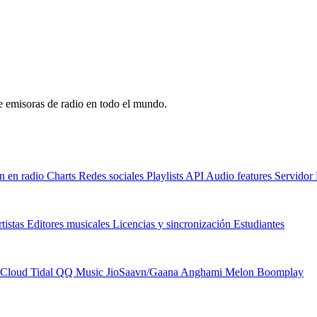
de emisoras de radio en todo el mundo.
n en radio
Charts
Redes sociales
Playlists
API
Audio features
Servido
tistas
Editores musicales
Licencias y sincronización
Estudiantes
Cloud
Tidal
QQ Music
JioSaavn/Gaana
Anghami
Melon
Boomplay