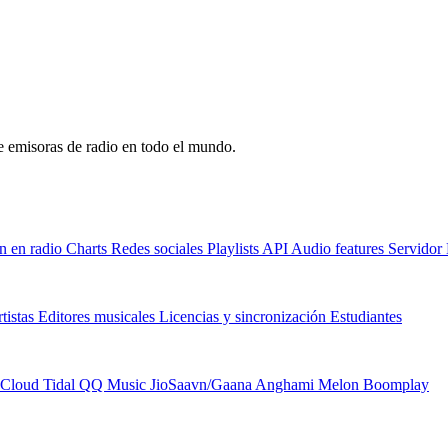
de emisoras de radio en todo el mundo.
n en radio
Charts
Redes sociales
Playlists
API
Audio features
Servido
tistas
Editores musicales
Licencias y sincronización
Estudiantes
Cloud
Tidal
QQ Music
JioSaavn/Gaana
Anghami
Melon
Boomplay