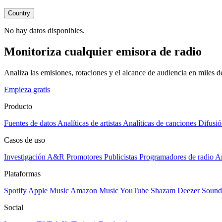
Country
No hay datos disponibles.
Monitoriza cualquier emisora de radio
Analiza las emisiones, rotaciones y el alcance de audiencia en miles 
Empieza gratis
Producto
Fuentes de datos
Analíticas de artistas
Analíticas de canciones
Difusió
Casos de uso
Investigación A&R
Promotores
Publicistas
Programadores de radio
Ar
Plataformas
Spotify
Apple Music
Amazon Music
YouTube
Shazam
Deezer
Sound
Social