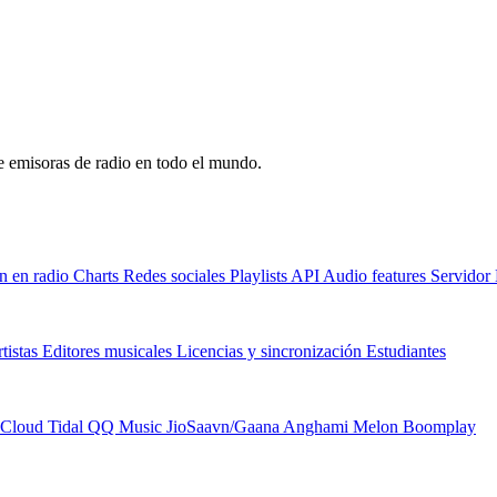
de emisoras de radio en todo el mundo.
n en radio
Charts
Redes sociales
Playlists
API
Audio features
Servido
tistas
Editores musicales
Licencias y sincronización
Estudiantes
Cloud
Tidal
QQ Music
JioSaavn/Gaana
Anghami
Melon
Boomplay