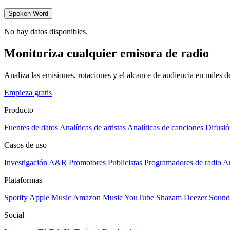
Spoken Word
No hay datos disponibles.
Monitoriza cualquier emisora de radio
Analiza las emisiones, rotaciones y el alcance de audiencia en miles 
Empieza gratis
Producto
Fuentes de datos
Analíticas de artistas
Analíticas de canciones
Difusió
Casos de uso
Investigación A&R
Promotores
Publicistas
Programadores de radio
Ar
Plataformas
Spotify
Apple Music
Amazon Music
YouTube
Shazam
Deezer
Sound
Social