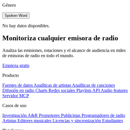
Género
Spoken Word
No hay datos disponibles.
Monitoriza cualquier emisora de radio
Analiza las emisiones, rotaciones y el alcance de audiencia en miles
de emisoras de radio en todo el mundo.
Empieza gratis
Producto
Fuentes de datos
Analíticas de artistas
Analíticas de canciones
Difusión en radio
Charts
Redes sociales
Playlists
API
Audio features
Servidor MCP
Casos de uso
Investigación A&R
Promotores
Publicistas
Programadores de radio
Artistas
Editores musicales
Licencias y sincronización
Estudiantes