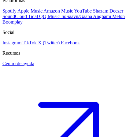
Plataformas
Spotify
Apple Music
Amazon Music
YouTube
Shazam
Deezer
SoundCloud
Tidal
QQ Music
JioSaavn/Gaana
Anghami
Melon
Boomplay
Social
Instagram
TikTok
X (Twitter)
Facebook
Recursos
Centro de ayuda