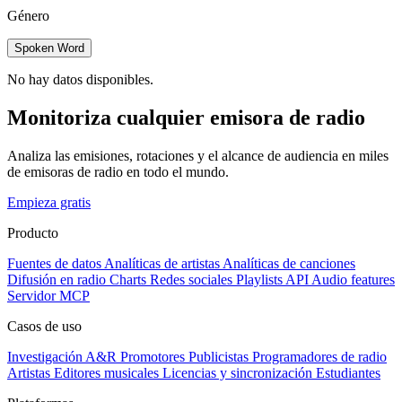
Género
Spoken Word
No hay datos disponibles.
Monitoriza cualquier emisora de radio
Analiza las emisiones, rotaciones y el alcance de audiencia en miles
de emisoras de radio en todo el mundo.
Empieza gratis
Producto
Fuentes de datos
Analíticas de artistas
Analíticas de canciones
Difusión en radio
Charts
Redes sociales
Playlists
API
Audio features
Servidor MCP
Casos de uso
Investigación A&R
Promotores
Publicistas
Programadores de radio
Artistas
Editores musicales
Licencias y sincronización
Estudiantes