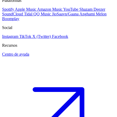
Plataformas
Spotify
Apple Music
Amazon Music
YouTube
Shazam
Deezer
SoundCloud
Tidal
QQ Music
JioSaavn/Gaana
Anghami
Melon
Boomplay
Social
Instagram
TikTok
X (Twitter)
Facebook
Recursos
Centro de ayuda