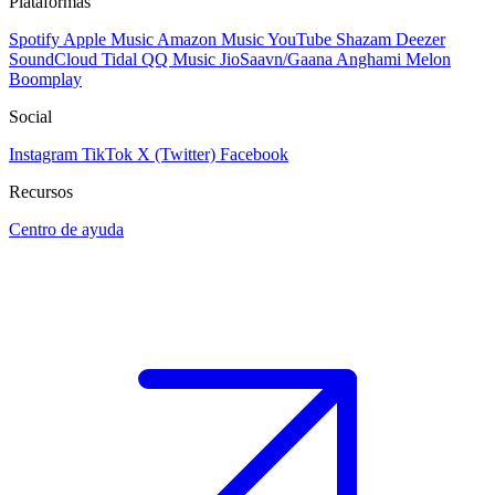
Plataformas
Spotify
Apple Music
Amazon Music
YouTube
Shazam
Deezer
SoundCloud
Tidal
QQ Music
JioSaavn/Gaana
Anghami
Melon
Boomplay
Social
Instagram
TikTok
X (Twitter)
Facebook
Recursos
Centro de ayuda