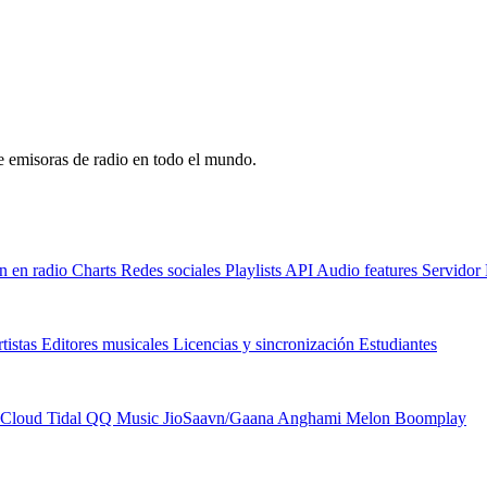
de emisoras de radio en todo el mundo.
n en radio
Charts
Redes sociales
Playlists
API
Audio features
Servido
tistas
Editores musicales
Licencias y sincronización
Estudiantes
Cloud
Tidal
QQ Music
JioSaavn/Gaana
Anghami
Melon
Boomplay