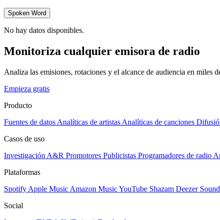
Spoken Word
No hay datos disponibles.
Monitoriza cualquier emisora de radio
Analiza las emisiones, rotaciones y el alcance de audiencia en miles 
Empieza gratis
Producto
Fuentes de datos
Analíticas de artistas
Analíticas de canciones
Difusió
Casos de uso
Investigación A&R
Promotores
Publicistas
Programadores de radio
Ar
Plataformas
Spotify
Apple Music
Amazon Music
YouTube
Shazam
Deezer
Sound
Social