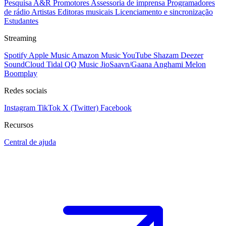
Pesquisa A&R
Promotores
Assessoria de imprensa
Programadores
de rádio
Artistas
Editoras musicais
Licenciamento e sincronização
Estudantes
Streaming
Spotify
Apple Music
Amazon Music
YouTube
Shazam
Deezer
SoundCloud
Tidal
QQ Music
JioSaavn/Gaana
Anghami
Melon
Boomplay
Redes sociais
Instagram
TikTok
X (Twitter)
Facebook
Recursos
Central de ajuda