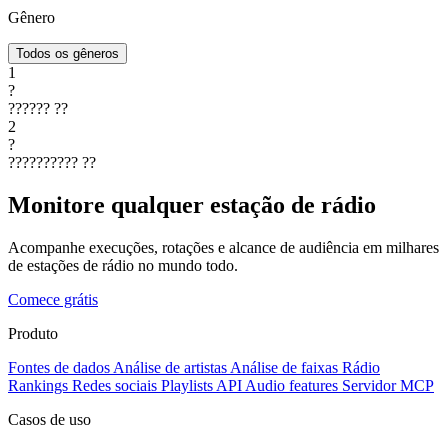
Gênero
Todos os gêneros
1
?
??????
??
2
?
??????????
??
Monitore qualquer estação de rádio
Acompanhe execuções, rotações e alcance de audiência em milhares
de estações de rádio no mundo todo.
Comece grátis
Produto
Fontes de dados
Análise de artistas
Análise de faixas
Rádio
Rankings
Redes sociais
Playlists
API
Audio features
Servidor MCP
Casos de uso