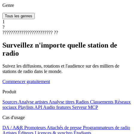
Genre
Tous les genres
1
?
????????????????????????
??
Surveillez n'importe quelle station de
radio
Suivez les diffusions, rotations et l'audience sur des milliers de
stations de radio dans le monde.
Commencer gratuitement
Produit
Sources
Analyse artistes
Analyse titres
Radios
Classements
Réseaux
sociaux
Playlists
API
Audio features
Serveur MCP
Cas d'usage
DA / A&R
Promoteurs
Attachés de presse
Programmateurs de radio
Artistes
Éditeurs
Licences & synchro
Étudiants