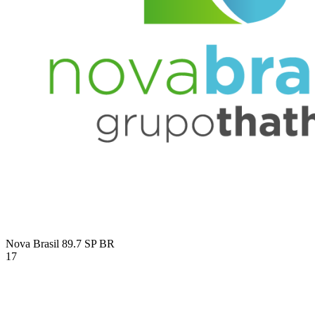
Nova Brasil 89.7 SP
BR
17