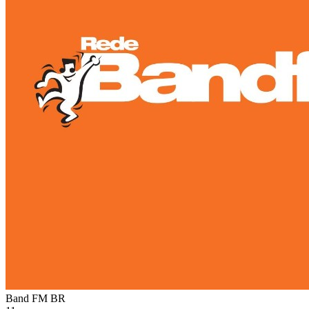
Band FM
BR