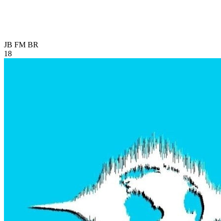
JB FM
BR
18